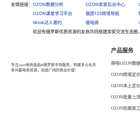
友情链接：
OZON数据分析
OZON卖家后台中心
OZON课堂学习平台
俄团123跨境导航
tiktok达人邀约
俄电商
欢迎有俄罗斯优质资源的友商共同搭建卖家交流生态圈
产品服务
萌啦OZON数
专注ozon电商选品&俄罗斯市场服务，构建多元化共
享共赢电商资源，创造广阔的商业价值!
OZON跨境定
OZON本土定
OZON批量上
OZON防跟卖