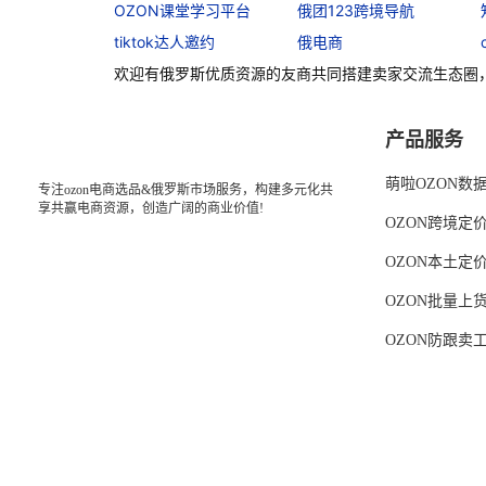
OZON课堂学习平台
俄团123跨境导航
tiktok达人邀约
俄电商
欢迎有俄罗斯优质资源的友商共同搭建卖家交流生态圈
产品服务
萌啦OZON数
专注ozon电商选品&俄罗斯市场服务，构建多元化共
享共赢电商资源，创造广阔的商业价值!
OZON跨境定
OZON本土定
OZON批量上
OZON防跟卖