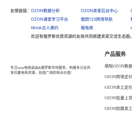
友情链接：
OZON数据分析
OZON卖家后台中心
OZON课堂学习平台
俄团123跨境导航
tiktok达人邀约
俄电商
欢迎有俄罗斯优质资源的友商共同搭建卖家交流生态圈
产品服务
萌啦OZON数
专注ozon电商选品&俄罗斯市场服务，构建多元化共
享共赢电商资源，创造广阔的商业价值!
OZON跨境定
OZON本土定
OZON批量上
OZON防跟卖