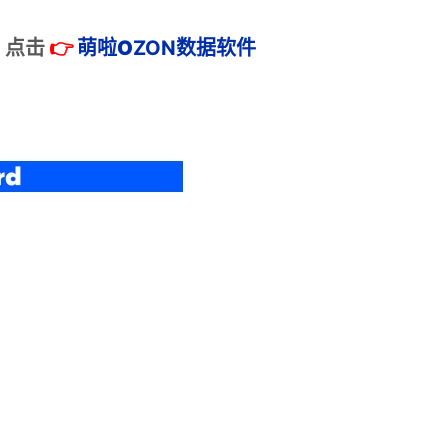
：
点击
👉
萌啦
O
ZON数据
软件