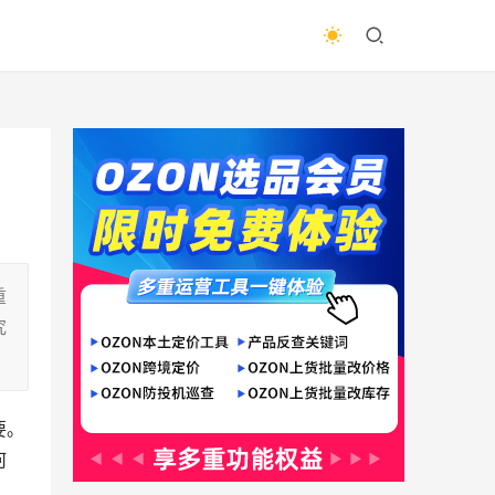
重
究
要。
何