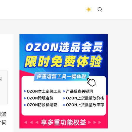
探
索通
个问