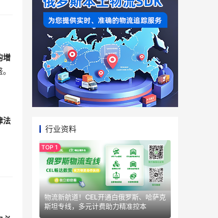
均增
盛。
律法
行业资料
物流新航道！CEL开通白俄罗斯、哈萨克
斯坦专线，多元计费助力精准控本