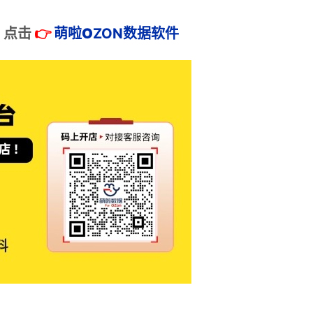
：
点击
👉
萌啦
O
ZON数据
软件