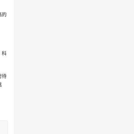
高的
，科
对待
挑