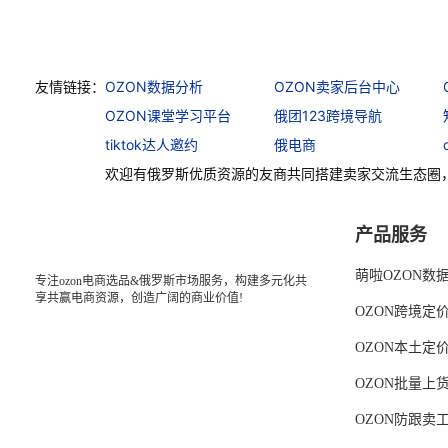
友情链接：
OZON数据分析
OZON卖家后台中心
OZON课堂学习平台
俄团123跨境导航
tiktok达人邀约
俄电商
欢迎有俄罗斯优质资源的友商共同搭建卖家交流生态圈
产品服务
萌啦OZON数
专注ozon电商选品&俄罗斯市场服务，构建多元化共
享共赢电商资源，创造广阔的商业价值!
OZON跨境定
OZON本土定
OZON批量上
OZON防跟卖