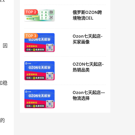
Ex
俄罗斯OZON跨
境物流CEL
Ozon七天起店-
买家画像
，因
OZON七天起店-
热销品类
和稳
Ozon七天起店—
物流选择
富的