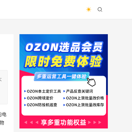
大
的电
物