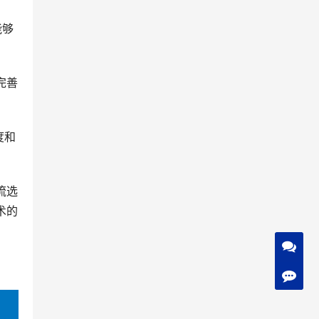
能够
完善
度和
流选
术的