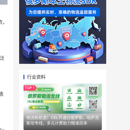
点，
广泛
行业资料
质
物流新航道！CEL开通白俄罗斯、哈萨克
斯坦专线，多元计费助力精准控本