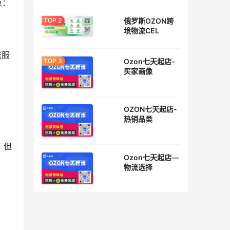
点：
俄罗斯OZON跨
境物流CEL
送服
Ozon七天起店-
买家画像
OZON七天起店-
热销品类
，但
Ozon七天起店—
物流选择