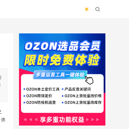
台
伴
。
之
，许