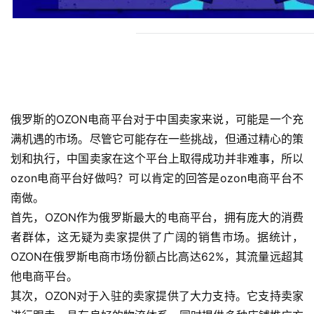
俄罗斯的OZON电商平台对于中国卖家来说，可能是一个充
满机遇的市场。尽管它可能存在一些挑战，但通过精心的策
划和执行，中国卖家在这个平台上取得成功并非难事，所以
ozon电商平台好做吗？可以肯定的回答是ozon电商平台不
南做。
首先，OZON作为俄罗斯最大的电商平台，拥有庞大的消费
者群体，这无疑为卖家提供了广阔的销售市场。据统计，
OZON在俄罗斯电商市场份额占比高达62%，其流量远超其
他电商平台。
其次，OZON对于入驻的卖家提供了大力支持。它支持卖家