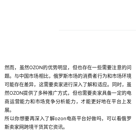
然而，虽然OZON的优势明显，但也存在一些需要注意的问
题。与中国市场相比，俄罗斯市场的消费者行为和市场环境
可能存在差异，这需要卖家进行深入了解和适应。同时，虽
然OZON提供了多种推广方式，但也需要卖家具备一定的电
商运营能力和市场竞争分析能力，才能更好地在平台上发
展。
所以你想要再深入了解ozon电商平台好做吗，
可以看俄罗
斯卖家网跨境干货其它资讯
。