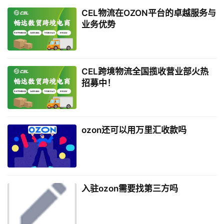
CEL物流在OZON平台的卓越服务与
业务优势
CEL跨境物流全国揽收营业部火热
招募中！
ozon还可以用万里汇收款吗
入驻ozon需要找第三方吗