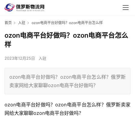
首页
入驻
ozon电商平台好做吗？ozon电商平台怎么样
ozon电商平台好做吗？ozon电商平台怎么
样
2023年12月25日
入驻
ozon电商平台好做吗？ozon电商平台怎么样？俄罗斯
卖家网给大家聊聊ozon电商平台好做吗？
ozon电商平台好做吗？ozon电商平台怎么样？俄罗斯卖家
网给大家聊聊ozon电商平台好做吗？