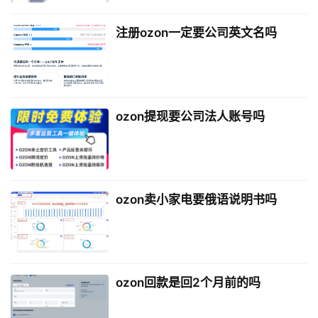
注册ozon一定要公司英文名吗
ozon提现要公司法人账号吗
ozon卖小家电要俄语说明书吗
ozon回款是回2个月前的吗