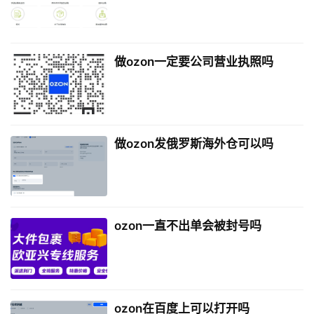
做ozon一定要公司营业执照吗
做ozon发俄罗斯海外仓可以吗
ozon一直不出单会被封号吗
ozon在百度上可以打开吗