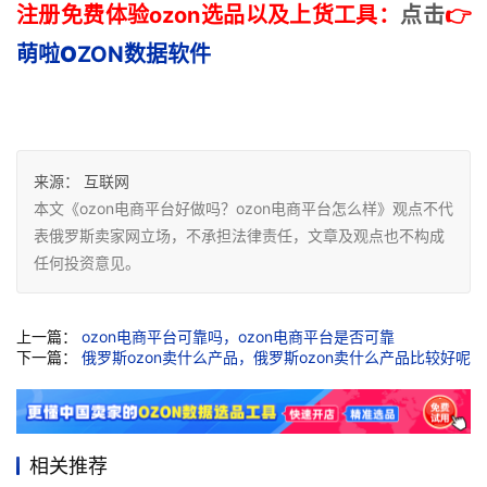
注册免费体验ozon选品以及上货工具：
点击
👉
萌啦
O
ZON数据
软件
来源：
互联网
本文《ozon电商平台好做吗？ozon电商平台怎么样》观点不代
表俄罗斯卖家网立场，不承担法律责任，文章及观点也不构成
任何投资意见。
上一篇：
ozon电商平台可靠吗，ozon电商平台是否可靠
下一篇：
俄罗斯ozon卖什么产品，俄罗斯ozon卖什么产品比较好呢
相关推荐