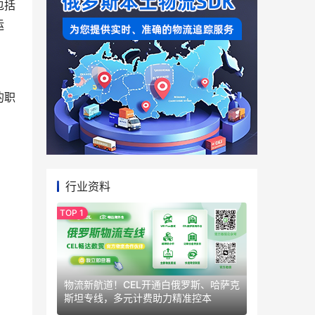
包括
运
的职
行业资料
物流新航道！CEL开通白俄罗斯、哈萨克
斯坦专线，多元计费助力精准控本