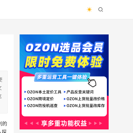
便
文
这
利的
入探