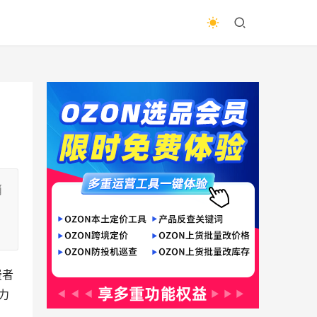
消
费者
力