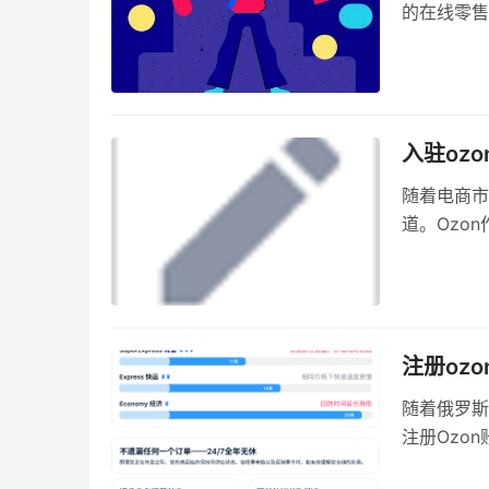
的在线零售
万里汇（W
么，Ozo
题，并为卖
入驻oz
随着电商市
道。Ozo
会。然而，
在这一过程
Ozon是
注册oz
随着俄罗斯
注册Ozo
浮现出来：