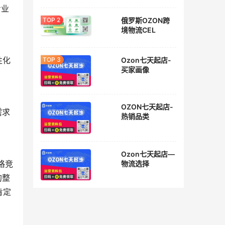
专业
俄罗斯OZON跨
境物流CEL
Ozon七天起店-
性化
买家画像
OZON七天起店-
需求
热销品类
Ozon七天起店—
物流选择
格竞
的整
肯定