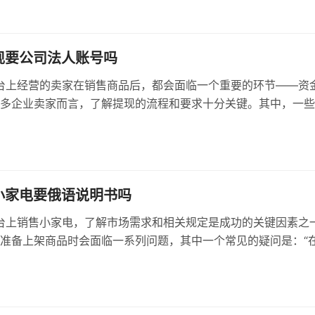
家理解注册要求以及如何顺利完成注册。
提现要公司法人账号吗
平台上经营的卖家在销售商品后，都会面临一个重要的环节——资
多企业卖家而言，了解提现的流程和要求十分关键。其中，一些
问：“在Ozon提现时是否需要使用公司法人账号？”本文将深入
并提供相关的操作建议，帮助卖家顺利完成提现。
卖小家电要俄语说明书吗
平台上销售小家电，了解市场需求和相关规定是成功的关键因素之
准备上架商品时会面临一系列问题，其中一个常见的疑问是：“
卖小家电是否需要提供俄语说明书？”本文将详细探讨这个问题，帮
理解Ozon的上架要求以及俄语说明书的重要性。