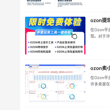
帮助潜在卖
ozon
在Ozon
现。对于许
家产生了疑
这一问题，
ozon
在Ozon
许多卖家在
Ozon上
卖家更好地