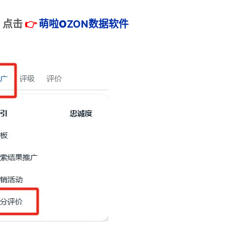
：
点击
👉
萌啦
O
ZON数据
软件