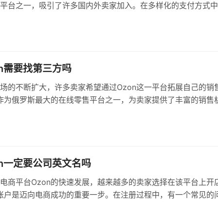
平台之一，吸引了许多国内外卖家加入。在多样化的支付方式中
orldFirst）因其便捷的跨境收款功能而受到许多卖家的青睐。那
n平台是否仍然支持使用万里汇进行收款呢？本文将详细分析这一
家提供相关的操作指导。
on需要找第三方吗
场的不断扩大，许多卖家希望通过Ozon这一平台拓展自己的销
n作为俄罗斯最大的在线零售平台之一，为卖家提供了丰富的销售
对于许多新手卖家而言，入驻Ozon的流程可能让人感到复杂，
中，有些人会考虑寻求第三方服务的帮助。本文将详细探讨入驻
否需要找第三方，以及这样做的利弊。
on一定要公司英文名吗
电商平台Ozon的快速发展，越来越多的卖家选择在该平台上开
n账户是迈向电商成功的重要一步。在注册过程中，有一个常见的
“注册Ozon一定要提供公司英文名吗？”本文将对此进行详细解