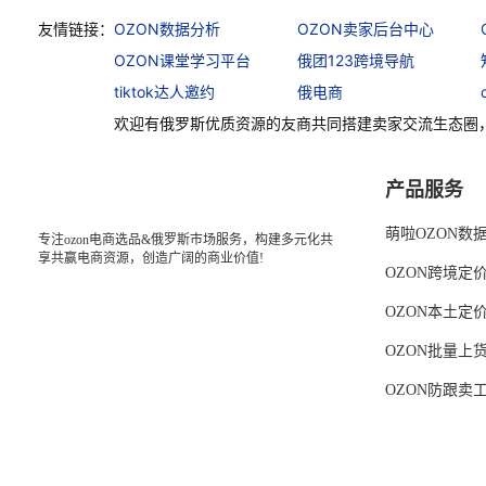
友情链接：
OZON数据分析
OZON卖家后台中心
OZON课堂学习平台
俄团123跨境导航
tiktok达人邀约
俄电商
欢迎有俄罗斯优质资源的友商共同搭建卖家交流生态圈
产品服务
萌啦OZON数
专注ozon电商选品&俄罗斯市场服务，构建多元化共
享共赢电商资源，创造广阔的商业价值!
OZON跨境定
OZON本土定
OZON批量上
OZON防跟卖