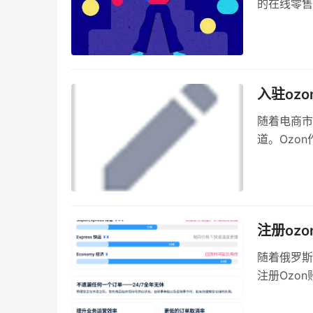
的在线零售
万里汇（W
么，Ozo
题，并为卖
入驻oz
随着电商市
道。Ozo
会。然而，
在这一过程
Ozon是
注册oz
随着俄罗斯
注册Ozo
浮现出来：
帮助潜在卖