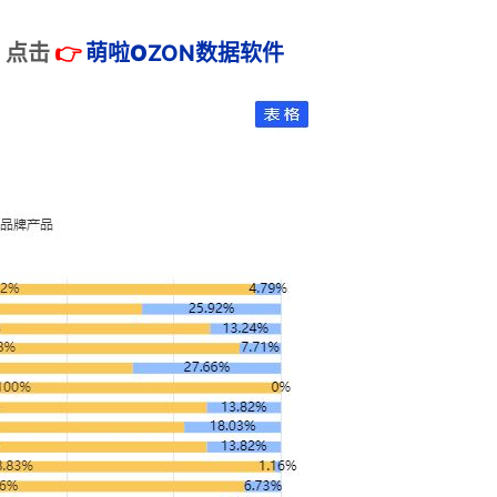
：
点击
👉
萌啦
O
ZON数据
软件