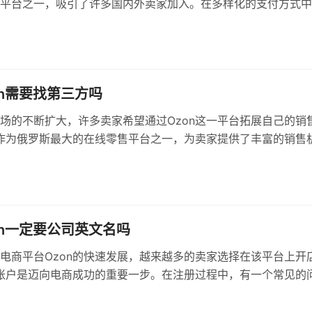
平台之一，吸引了许多国内外卖家加入。在多样化的支付方式中
orldFirst）因其便捷的跨境收款功能而受到许多卖家的青睐。那
n平台是否仍然支持使用万里汇进行收款呢？本文将详细分析这一
家提供相关的操作指导。
on需要找第三方吗
场的不断扩大，许多卖家希望通过Ozon这一平台拓展自己的销
n作为俄罗斯最大的在线零售平台之一，为卖家提供了丰富的销售
对于许多新手卖家而言，入驻Ozon的流程可能让人感到复杂，
中，有些人会考虑寻求第三方服务的帮助。本文将详细探讨入驻
否需要找第三方，以及这样做的利弊。
on一定要公司英文名吗
电商平台Ozon的快速发展，越来越多的卖家选择在该平台上开
n账户是迈向电商成功的重要一步。在注册过程中，有一个常见的
“注册Ozon一定要提供公司英文名吗？”本文将对此进行详细解
家理解注册要求以及如何顺利完成注册。