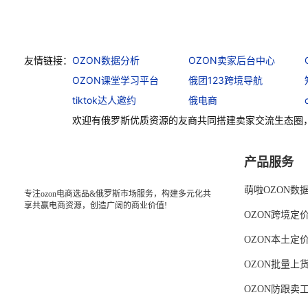
友情链接：
OZON数据分析
OZON卖家后台中心
OZON课堂学习平台
俄团123跨境导航
tiktok达人邀约
俄电商
欢迎有俄罗斯优质资源的友商共同搭建卖家交流生态圈
产品服务
萌啦OZON数
专注ozon电商选品&俄罗斯市场服务，构建多元化共
享共赢电商资源，创造广阔的商业价值!
OZON跨境定
OZON本土定
OZON批量上
OZON防跟卖