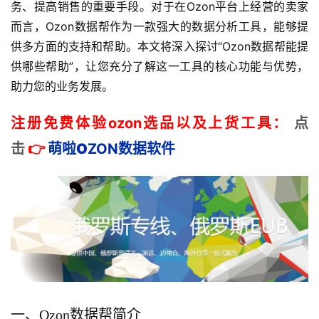
务、提高销售的重要手段。对于在Ozon平台上经营的卖家
而言，Ozon数据帮作为一款强大的数据分析工具，能够提
供多方面的支持和帮助。本文将深入探讨“Ozon数据帮能提
供哪些帮助”，让您充分了解这一工具的核心功能与优势，
助力您的业务发展。
注册免费体验ozon选品以及上货工具：
点
击
👉
萌啦
O
ZON数据
软件
一、Ozon数据帮简介