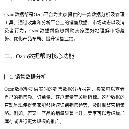
Ozon数据帮是Ozon平台为卖家提供的一款数据分析及管理
工具。通过收集和分析平台上的销售数据、市场动态以及消
费者行为，Ozon数据帮能够帮助卖家更好地理解市场趋
势、优化产品布局、提升销售业绩。
二、Ozon数据帮的核心功能
1. 销售数据分析
Ozon数据帮提供实时的销售数据分析报告，卖家可以查看
自己的销售额、订单量、客户流量等关键指标。这些数据的
直观呈现使得卖家能够快速识别销售趋势，及时调整营销策
略。例如，若某一产品的销量显著上升，卖家可以考虑增加
库存或进行更大规模的推广。