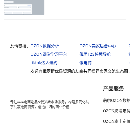
友情链接：
OZON数据分析
OZON卖家后台中心
OZON课堂学习平台
俄团123跨境导航
tiktok达人邀约
俄电商
欢迎有俄罗斯优质资源的友商共同搭建卖家交流生态圈
产品服务
萌啦OZON数
专注ozon电商选品&俄罗斯市场服务，构建多元化共
享共赢电商资源，创造广阔的商业价值!
OZON跨境定
OZON本土定