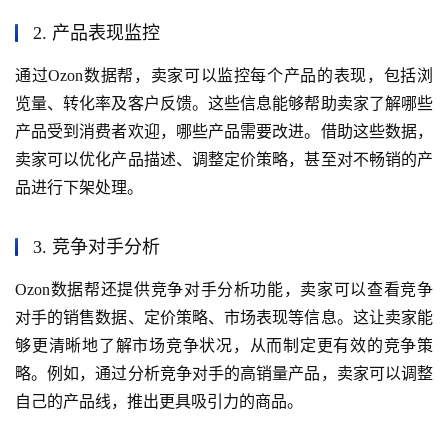
2. 产品表现监控
通过Ozon数据帮，卖家可以监控每个产品的表现，包括浏
览量、转化率及客户反馈。这些信息能够帮助卖家了解哪些
产品受到消费者欢迎，哪些产品需要改进。借助这些数据，
卖家可以优化产品描述、调整定价策略，甚至对不畅销的产
品进行下架处理。
3. 竞争对手分析
Ozon数据帮还提供竞争对手分析功能，卖家可以查看竞争
对手的销售数据、定价策略、市场表现等信息。这让卖家能
够更清晰地了解市场竞争状况，从而制定更有效的竞争策
略。例如，通过分析竞争对手的高销量产品，卖家可以调整
自己的产品线，推出更具吸引力的商品。