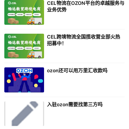
CEL物流在OZON平台的卓越服务与
业务优势
CEL跨境物流全国揽收营业部火热
招募中！
ozon还可以用万里汇收款吗
入驻ozon需要找第三方吗