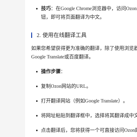
技巧
：在Google Chrome浏览器中，访
钮，即可将页面翻译为中文。
2. 使用在线翻译工具
如果您希望获得更为准确的翻译，除了使用浏览
Google Translate或百度翻译。
操作步骤
：
复制Ozon网站的URL。
打开翻译网站（例如Google Translate）。
将网址粘贴到翻译框中，选择将其翻译成中
点击翻译后，您将获得一个可直接访问Ozo