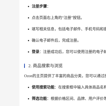
注册步骤
：
点击页面右上角的“注册”按钮。
填写相关信息，包括电子邮件、手机号码和
确认电子邮件后，完成注册。
登录
：注册成功后，您可以使用注册的电子
2. 商品搜索与浏览
Ozon的主页提供了丰富的商品分类，您可以通
使用搜索功能
：在搜索框中输入具体商品名称
筛选功能
：根据价格区间、品牌、用户评价