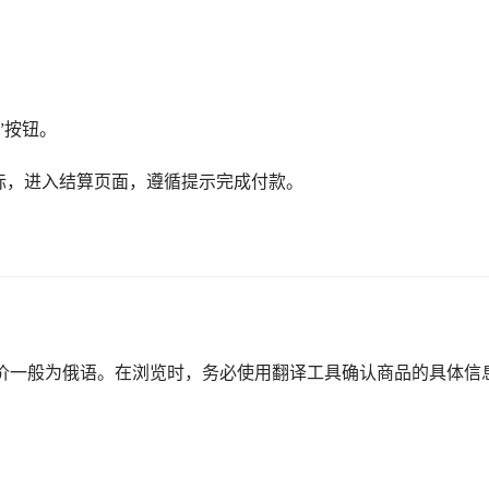
”按钮。
标，进入结算页面，遵循提示完成付款。
评价一般为俄语。在浏览时，务必使用翻译工具确认商品的具体信