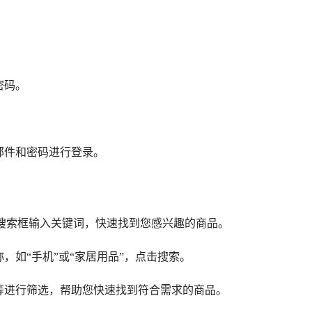
密码。
邮件和密码进行登录。
过搜索框输入关键词，快速找到您感兴趣的商品。
，如“手机”或“家居用品”，点击搜索。
等进行筛选，帮助您快速找到符合需求的商品。