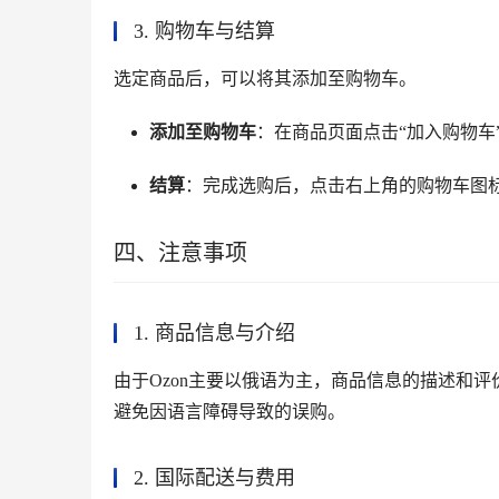
3. 购物车与结算
选定商品后，可以将其添加至购物车。
添加至购物车
：在商品页面点击“加入购物车
结算
：完成选购后，点击右上角的购物车图
四、注意事项
1. 商品信息与介绍
由于Ozon主要以俄语为主，商品信息的描述和
避免因语言障碍导致的误购。
2. 国际配送与费用