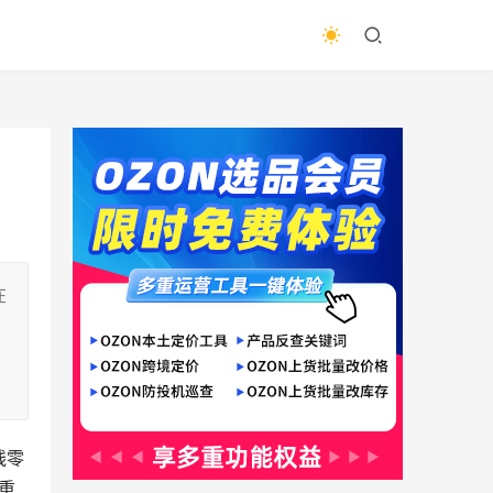
在
，
线零
重