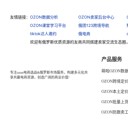
友情链接：
OZON数据分析
OZON卖家后台中心
OZON课堂学习平台
俄团123跨境导航
tiktok达人邀约
俄电商
欢迎有俄罗斯优质资源的友商共同搭建卖家交流生态圈
产品服务
萌啦OZON数
专注ozon电商选品&俄罗斯市场服务，构建多元化共
享共赢电商资源，创造广阔的商业价值!
OZON跨境定
OZON本土定
OZON批量上
OZON防跟卖