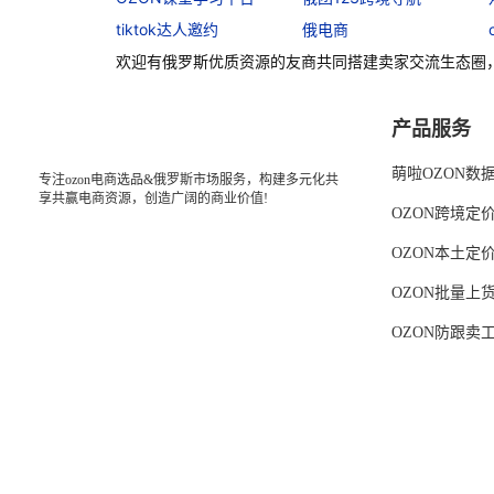
tiktok达人邀约
俄电商
欢迎有俄罗斯优质资源的友商共同搭建卖家交流生态圈
产品服务
萌啦OZON数
专注ozon电商选品&俄罗斯市场服务，构建多元化共
享共赢电商资源，创造广阔的商业价值!
OZON跨境定
OZON本土定
OZON批量上
OZON防跟卖