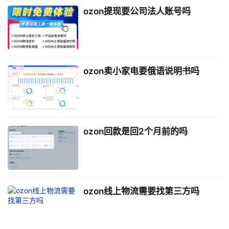
ozon提现要公司法人账号吗
ozon卖小家电要俄语说明书吗
ozon回款是回2个月前的吗
ozon线上物流需要找第三方吗