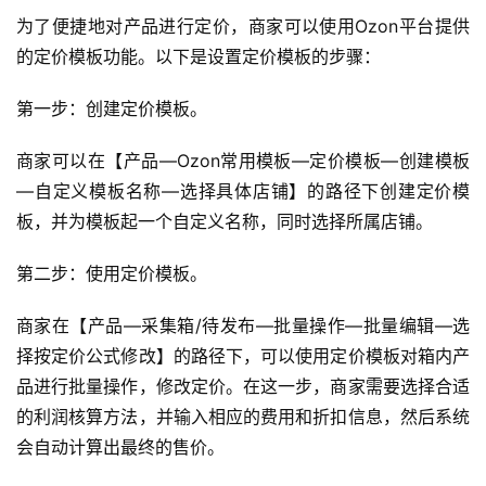
为了便捷地对产品进行定价，商家可以使用Ozon平台提供
的定价模板功能。以下是设置定价模板的步骤：
第一步：创建定价模板。
商家可以在【产品—Ozon常用模板—定价模板—创建模板
—自定义模板名称—选择具体店铺】的路径下创建定价模
板，并为模板起一个自定义名称，同时选择所属店铺。
第二步：使用定价模板。
商家在【产品—采集箱/待发布—批量操作—批量编辑—选
择按定价公式修改】的路径下，可以使用定价模板对箱内产
品进行批量操作，修改定价。在这一步，商家需要选择合适
的利润核算方法，并输入相应的费用和折扣信息，然后系统
会自动计算出最终的售价。