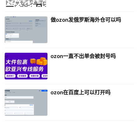
做ozon发俄罗斯海外仓可以吗
ozon一直不出单会被封号吗
ozon在百度上可以打开吗