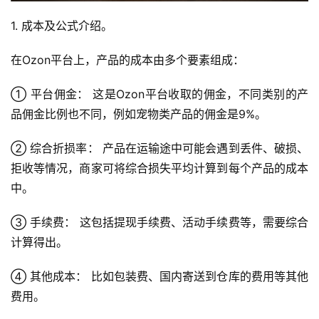
1. 成本及公式介绍。
在Ozon平台上，产品的成本由多个要素组成：
① 平台佣金： 这是Ozon平台收取的佣金，不同类别的产
品佣金比例也不同，例如宠物类产品的佣金是9%。
② 综合折损率： 产品在运输途中可能会遇到丢件、破损、
拒收等情况，商家可将综合损失平均计算到每个产品的成本
中。
③ 手续费： 这包括提现手续费、活动手续费等，需要综合
计算得出。
④ 其他成本： 比如包装费、国内寄送到仓库的费用等其他
费用。