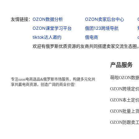
友情链接：
OZON数据分析
OZON卖家后台中心
OZON课堂学习平台
俄团123跨境导航
tiktok达人邀约
俄电商
欢迎有俄罗斯优质资源的友商共同搭建卖家交流生态圈
产品服务
萌啦OZON数
专注ozon电商选品&俄罗斯市场服务，构建多元化共
享共赢电商资源，创造广阔的商业价值!
OZON跨境定
OZON本土定
OZON批量上
OZON防跟卖