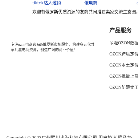
tiktok达人邀约
俄电商
欢迎有俄罗斯优质资源的友商共同搭建卖家交流生态圈
产品服务
萌啦OZON数
专注ozon电商选品&俄罗斯市场服务，构建多元化共
享共赢电商资源，创造广阔的商业价值!
OZON跨境定
OZON本土定
OZON批量上
OZON防跟卖
Copyright © 2023广州联川出海科技有限公司
用户协议
隐私协